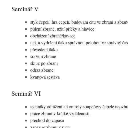
Seminář V
styk čepelí, hra čepelí, budování citu ve zbrani a zbra
půlení zbraně, užití příčky a hlavice
obcházení zbraně/kavace
tlak a vydržení tlaku správnou polohou ve správný čas
převedení tlaku
sražení zbraně
skluz po zbrani
odraz zbraně
kvartová sestava
Seminář VI
techniky odrážení a kontroly soupeřovy čepele neozb
práce zbraní v krátké vzdálenosti
přechod do zápasu
zápas se zbraní v ruce