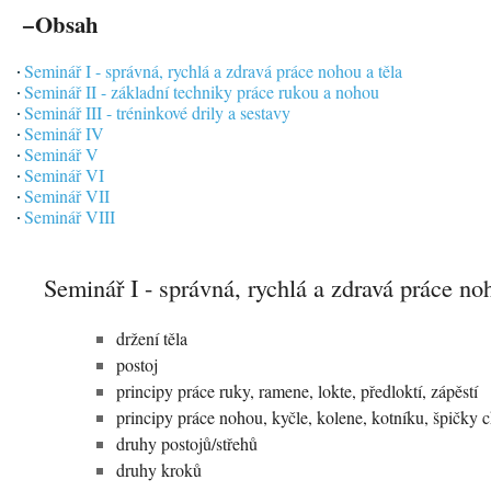
−
Obsah
Seminář I - správná, rychlá a zdravá práce nohou a těla
Seminář II - základní techniky práce rukou a nohou
Seminář III - tréninkové drily a sestavy
Seminář IV
Seminář V
Seminář VI
Seminář VII
Seminář VIII
Seminář I - správná, rychlá a zdravá práce no
držení těla
postoj
principy práce ruky, ramene, lokte, předloktí, zápěstí
principy práce nohou, kyčle, kolene, kotníku, špičky 
druhy postojů/střehů
druhy kroků