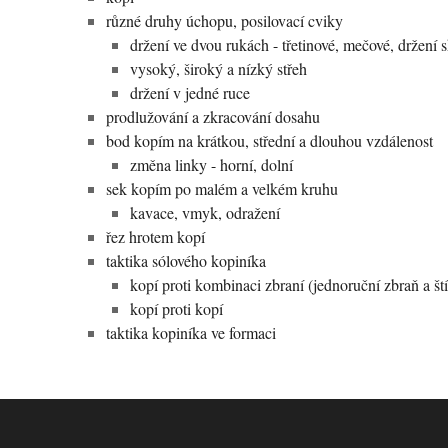
různé druhy úchopu, posilovací cviky
držení ve dvou rukách - třetinové, mečové, držení 
vysoký, široký a nízký střeh
držení v jedné ruce
prodlužování a zkracování dosahu
bod kopím na krátkou, střední a dlouhou vzdálenost
změna linky - horní, dolní
sek kopím po malém a velkém kruhu
kavace, vmyk, odražení
řez hrotem kopí
taktika sólového kopiníka
kopí proti kombinaci zbraní (jednoruční zbraň a ští
kopí proti kopí
taktika kopiníka ve formaci