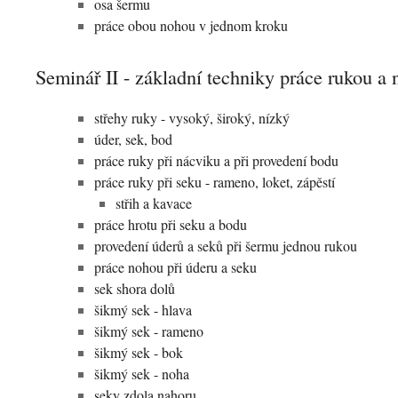
osa šermu
práce obou nohou v jednom kroku
Seminář II - základní techniky práce rukou a
střehy ruky - vysoký, široký, nízký
úder, sek, bod
práce ruky při nácviku a při provedení bodu
práce ruky při seku - rameno, loket, zápěstí
střih a kavace
práce hrotu při seku a bodu
provedení úderů a seků při šermu jednou rukou
práce nohou při úderu a seku
sek shora dolů
šikmý sek - hlava
šikmý sek - rameno
šikmý sek - bok
šikmý sek - noha
seky zdola nahoru